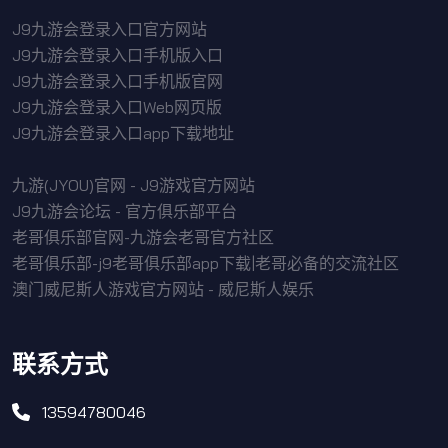
J9九游会登录入口官方网站
J9九游会登录入口手机版入口
J9九游会登录入口手机版官网
J9九游会登录入口Web网页版
J9九游会登录入口app下载地址
九游(JYOU)官网 - J9游戏官方网站
J9九游会论坛 - 官方俱乐部平台
老哥俱乐部官网-九游会老哥官方社区
老哥俱乐部-j9老哥俱乐部app下载|老哥必备的交流社区
澳门威尼斯人游戏官方网站 - 威尼斯人娱乐
联系方式
13594780046